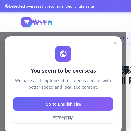
Detected overseas IP, recommended: English site
精品平台
首页
游戏开发
unity资源
Unity 3D-Models
×
Unity 2017+ 兼容
You seem to be overseas
级）|Realistic Waterfall 
We have a site optimized for overseas users with
better speed and localized content.
2520 浏览
库存 1000
2026-05-06
Go to English site
# Unity
# 水流
# 预制件
# 优化
留在当前站