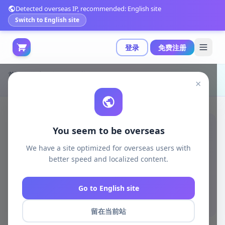
Detected overseas IP, recommended: English site
Switch to English site
登录
免费注册
首页
游戏开发
unity资源
Unity Tools
×
Unity中Colorize纹理颜色调色板工具详解|Colorize (Texture Color Palette Modifier) v1.0
You seem to be overseas
We have a site optimized for overseas users with
better speed and localized content.
Go to English site
留在当前站