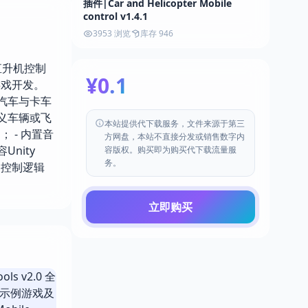
插件|Car and Helicopter Mobile
control v1.4.1
3953 浏览
库存 946
辆与直升机控制
¥0.1
游戏开发。
持汽车与卡车
定义车辆或飞
本站提供代下载服务，文件来源于第三
 - 内置音
方网盘，本站不直接分发或销售数字内
nity
容版权。购买即为购买代下载流量服
务。
器控制逻辑
立即购买