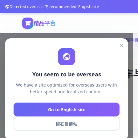
Detected overseas IP, recommended: English site
精品平台
首页
游戏开发
unity资源
Unity Tools
×
Unity一键实现手机端汽车与直
You seem to be overseas
Mobile control v1.4.1
We have a site optimized for overseas users with
better speed and localized content.
3953 浏览
库存 946
2026-05-06
Go to English site
# 移动控制
# 车辆
# 直升机
# 脚本扩展
留在当前站