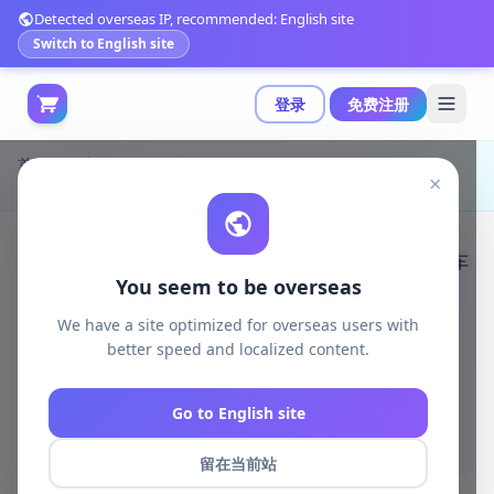
Detected overseas IP, recommended: English site
Switch to English site
登录
免费注册
首页
游戏开发
unity资源
Unity 3D-Models
×
stylized军事车辆包 - 适用于低多边形军事游戏的26辆车辆|Stylized Military Vehicles Pack v1.02
You seem to be overseas
We have a site optimized for overseas users with
better speed and localized content.
Go to English site
留在当前站