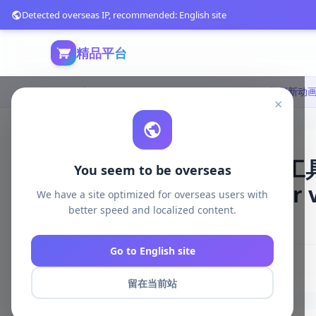
Detected overseas IP, recommended: English site
精品平台
首页
游戏开发
unity资源
Unity Tools
×
Unity引擎创新动画调整
You seem to be overseas
焙|Animation Designer v1
We have a site optimized for overseas users with
better speed and localized content.
4197 浏览
库存 908
2026-05-06
Go to English site
# 动画
# 工具
# 优化
# 3D
留在当前站