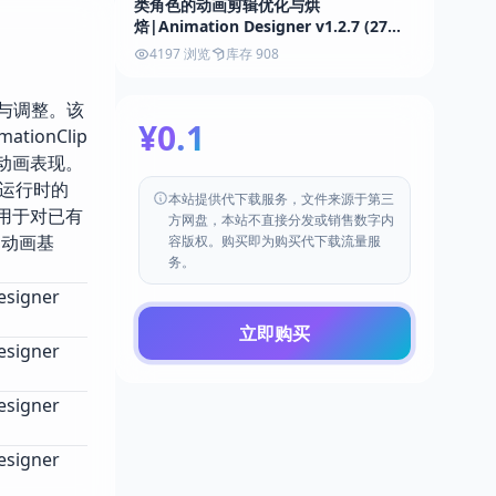
类角色的动画剪辑优化与烘
焙|Animation Designer v1.2.7 (27
Apr 2026)
4197 浏览
库存 908
升级与调整。该
¥0.1
onClip
的动画表现。
加运行时的
本站提供代下载服务，文件来源于第三
是用于对已有
方网盘，本站不直接分发或销售数字内
定动画基
容版权。购买即为购买代下载流量服
务。
igner
立即购买
igner
igner
igner