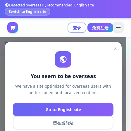
Detected overseas IP, recommended: English site
Switch to English site
登录
免费注册
首页
游戏开发
unreal资源
Unreal Engine Environments
×
科幻机库模组包：支持模块化扩展与高精度碰撞优化|Sci-Fi Hangar v5.0+
You seem to be overseas
We have a site optimized for overseas users with
better speed and localized content.
Go to English site
留在当前站