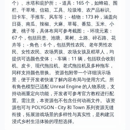
个）、水塔和庇护所； - 道具：165 个，如蜂箱、围
栏、干草堆、信箱、工具、垃圾堆、农产品标识、
旧卡车、手推车、风车等； - 植物：173 种，涵盖向
日葵、南瓜、辣椒、大麻、草莓、番茄、玉米、小
麦、桃子等，具体布局可参考截图； - 环境元素：
67 个，包括田垄、池塘、果树、土路、碎石路、花
卉等； - 角色：6 个，包括男性农民、老年男性农
民、女性农民、农场男孩、农场女孩及稻草人，均
提供可选颜色变体； - 车辆：11 辆，包括联合收割
机、皮卡、现代拖拉机、老式拖拉机及多种拖车，
同样支持颜色替换。 资源包附带一个详细演示场
景，便于开发者快速了解内容布局与使用方式。所
有角色模型已适配 Unreal Engine 的人物系统，支
持动画重定向功能，开发者可参考官方教程进行配
置。需注意，本资源包不包含任何动画文件。 该资
源包可与 POLYGON - City 和 Town 系列资源无缝
衔接，拓展游戏场景的多样性与真实性，是构建沉
浸式乡村生活体验的理想选择。