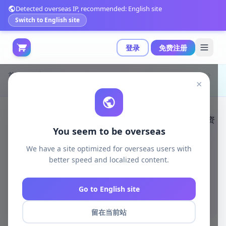
Detected overseas IP, recommended: English site
Switch to English site
登录
免费注册
首页
游戏开发
unreal资源
Unreal Engine Environments
×
POLYGON - Farm Pack 4.27+ 全新低多边形农场主题资产包|POLYGON - Farm Pack 4.27+
You seem to be overseas
We have a site optimized for overseas users with
better speed and localized content.
Go to English site
留在当前站