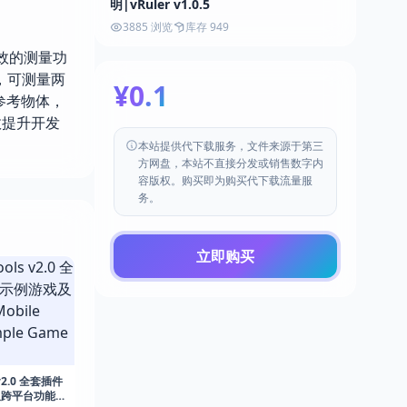
明|vRuler v1.0.5
3885 浏览
库存 949
洁高效的测量功
标，可测量两
¥0.1
示参考物体，
效提升开发
本站提供代下载服务，文件来源于第三
方网盘，本站不直接分发或销售数字内
容版权。购买即为购买代下载流量服
务。
立即购买
s v2.0 全套插件
及跨平台功能