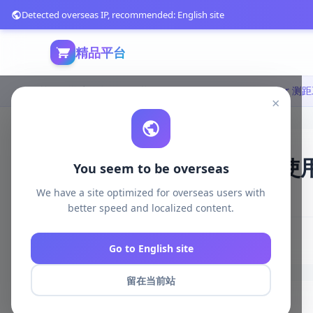
Detected overseas IP, recommended: English site
精品平台
首页
游戏开发
unity资源
Unity Tools
Unity VRuler 
×
Unity VRuler 测距工具使用
You seem to be overseas
We have a site optimized for overseas users with
3885 浏览
库存 949
2026-05-08
better speed and localized content.
# 测量
# 工具
# 简单
# 便捷
Go to English site
留在当前站
商品详情