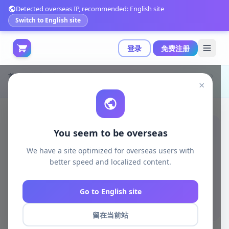
Detected overseas IP, recommended: English site
Switch to English site
登录
免费注册
首页
游戏开发
unreal资源
Unreal Engine Environments
×
MW森林：构建逼真热带雨林的完整生物群落解决方案|MW Tropical Rainforest Trees Biome v5.4+
You seem to be overseas
We have a site optimized for overseas users with
better speed and localized content.
Go to English site
留在当前站