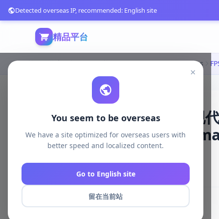
Detected overseas IP, recommended: English site
精品平台
首页
游戏开发
unreal资源
Unreal Engine Weapons
×
FPS游戏启动套件：9把现
You seem to be overseas
muzzle flash 特效|Animate
We have a site optimized for overseas users with
better speed and localized content.
v4.27+
3603 浏览
Go to English site
库存 952
2026-04-29
留在当前站
# FPS
# 武器
# 动画
# 纹理