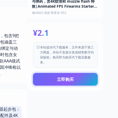
与弹药，含4K纹理和 muzzle flash 特
效|Animated FPS Firearms Starter
Kit #2 v4.27+
3603 浏览
库存 952
¥2.1
源包，包含9把
源包涵盖三
本站提供代下载服务，文件来源于第三
骼绑定与动
方网盘，本站不直接分发或销售数字内
同时包含女
容版权。购买即为购买代下载流量服
AAA级武
务。
德国冲锋枪以
量。
立即购买