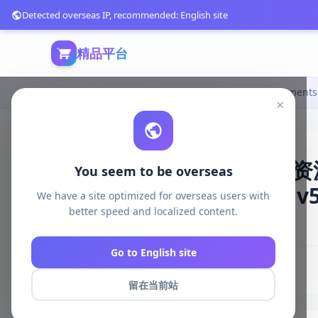
Detected overseas IP, recommended: English site
精品平台
首页
游戏开发
unreal资源
Unreal Engine Environments
×
高精度日本神社环境场景资
You seem to be overseas
能）|Japanese Temple v5
We have a site optimized for overseas users with
better speed and localized content.
3920 浏览
库存 930
2026-05-01
Go to English site
# 日本寺庙
# 高精度
# 模块化
# 材质定制
留在当前站