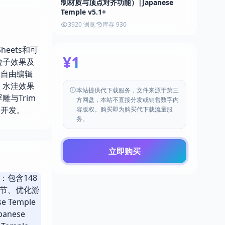
制材质与顶点对齐功能）|Japanese
Temple v5.1+
3920 浏览
库存 930
heets和可
¥1
粒子效果及
求自由编辑
。水洼效果
本站提供代下载服务，文件来源于第三
雕与Trim
方网盘，本站不直接分发或销售数字内
目开发。
容版权。购买即为购买代下载流量服
务。
立即购买