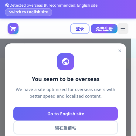
Detected overseas IP, recommended: English site
Switch to English site
登录
免费注册
首页
游戏开发
unity资源
Unity 3D-Models
×
Double Story Home 家居场景资源包详解|Double Story Home v2.0
You seem to be overseas
We have a site optimized for overseas users with
better speed and localized content.
Go to English site
留在当前站