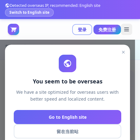
Detected overseas IP, recommended: English site
Switch to English site
登录
免费注册
首页
游戏开发
unity资源
Unity 3D-Models
×
HD PBR幻想短剑资源包|PBR Fantasy Rapier v1.0
You seem to be overseas
We have a site optimized for overseas users with
better speed and localized content.
Go to English site
留在当前站