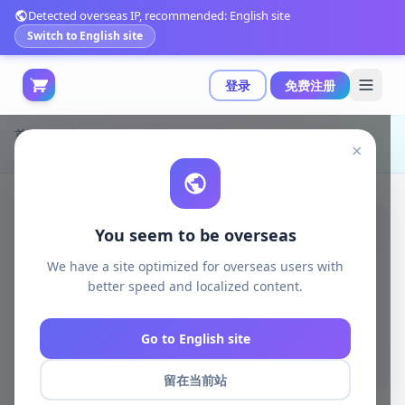
Detected overseas IP, recommended: English site
Switch to English site
登录
免费注册
首页
游戏开发
unity资源
Unity Templates
×
Unity恐怖系统：支持2022.1.21及以上版本的高质量恐怖游戏创建方案|HORROR SYSTEM v2.1 (31 Mar 2026)
You seem to be overseas
We have a site optimized for overseas users with
better speed and localized content.
Go to English site
留在当前站