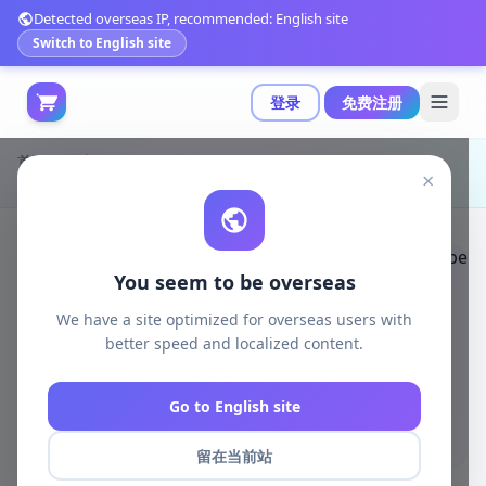
Detected overseas IP, recommended: English site
Switch to English site
登录
免费注册
首页
游戏开发
unity资源
Unity 3D-Models
×
低多边形轨道墙灯类型A示例图|Orbital Wall Light Type A 00375 low-poly
You seem to be overseas
We have a site optimized for overseas users with
better speed and localized content.
Go to English site
留在当前站