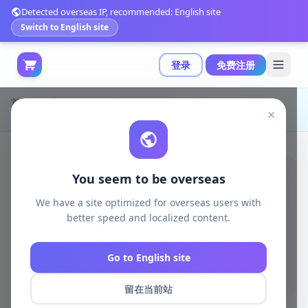
Detected overseas IP, recommended: English site
Switch to English site
登录
免费注册
首页
游戏开发
unity资源
Unity 3D-Models
×
Unity引擎中的轨道墙灯类型A配置示例|Orbital Wall Light Type A 00376
You seem to be overseas
We have a site optimized for overseas users with
better speed and localized content.
Go to English site
留在当前站