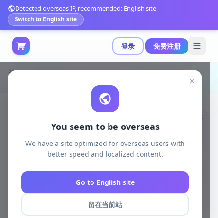
Detected overseas IP, recommended: English site
Switch to English site
登录
免费注册
首页
游戏开发
unity资源
Unity 3D-Models
×
Udemy 免费下载：终极像素艺术 Aseprite 动画实战课程|The Ultimate Pixel Art Aseprite Animation Bootcamp
You seem to be overseas
We have a site optimized for overseas users with
better speed and localized content.
Go to English site
留在当前站