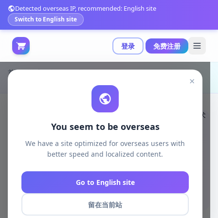
Detected overseas IP, recommended: English site
Switch to English site
登录
免费注册
首页
游戏开发
unity资源
Unity 3D-Models
×
在Unity中制作2D策略游戏的终极指南（含C#与2D艺术创作）|The Ultimate Guide to making a 2D strategy game in Unity
You seem to be overseas
We have a site optimized for overseas users with
better speed and localized content.
Go to English site
留在当前站