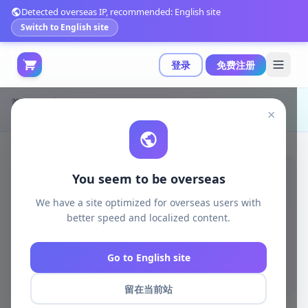
Detected overseas IP, recommended: English site
Switch to English site
登录
免费注册
首页
游戏开发
unity资源
Unity 3D-Models
×
低多边形光照效果实现示例|Light low-poly
You seem to be overseas
We have a site optimized for overseas users with
better speed and localized content.
Go to English site
留在当前站