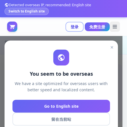
Detected overseas IP, recommended: English site
Switch to English site
登录
免费注册
首页
游戏开发
unity资源
Unity 3D-Models
×
Unity引擎中的电影摄影机实现与应用|1930'S Movie Camera
You seem to be overseas
We have a site optimized for overseas users with
better speed and localized content.
Go to English site
留在当前站