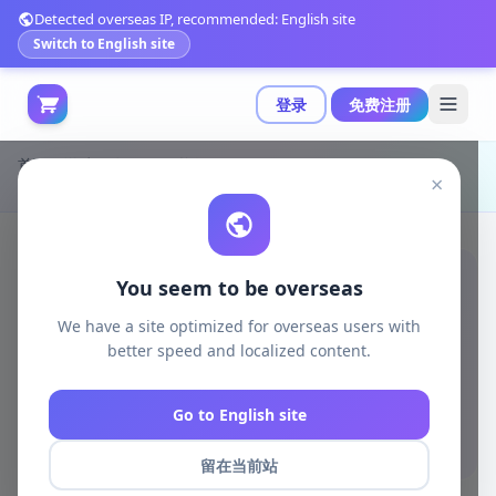
Detected overseas IP, recommended: English site
Switch to English site
登录
免费注册
首页
游戏开发
unity资源
Unity 3D-Models
×
低多边形风格小女孩仰望场景示例|Girl Child Looking Up low-poly
You seem to be overseas
We have a site optimized for overseas users with
better speed and localized content.
Go to English site
留在当前站