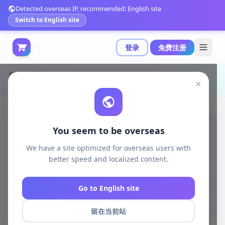
Detected overseas IP, recommended: English site
Switch to English site
登录
免费注册
首页
游戏开发
unity资源
Unity 3D-Models
×
Synty Studios推出大规模低多边形军事资产包，含1500+高细节预制件|POLYGON - Military Pack - Art by Synty v1.10.1
You seem to be overseas
We have a site optimized for overseas users with
better speed and localized content.
Go to English site
留在当前站