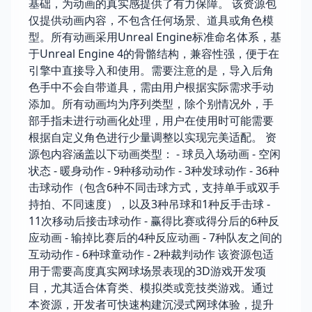
基础，为动画的真实感提供了有力保障。 该资源包
仅提供动画内容，不包含任何场景、道具或角色模
型。所有动画采用Unreal Engine标准命名体系，基
于Unreal Engine 4的骨骼结构，兼容性强，便于在
引擎中直接导入和使用。需要注意的是，导入后角
色手中不会自带道具，需由用户根据实际需求手动
添加。所有动画均为序列类型，除个别情况外，手
部手指未进行动画化处理，用户在使用时可能需要
根据自定义角色进行少量调整以实现完美适配。 资
源包内容涵盖以下动画类型： - 球员入场动画 - 空闲
状态 - 暖身动作 - 9种移动动作 - 3种发球动作 - 36种
击球动作（包含6种不同击球方式，支持单手或双手
持拍、不同速度），以及3种吊球和1种反手击球 -
11次移动后接击球动作 - 赢得比赛或得分后的6种反
应动画 - 输掉比赛后的4种反应动画 - 7种队友之间的
互动动作 - 6种球童动作 - 2种裁判动作 该资源包适
用于需要高度真实网球场景表现的3D游戏开发项
目，尤其适合体育类、模拟类或竞技类游戏。通过
本资源，开发者可快速构建沉浸式网球体验，提升