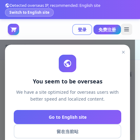
Detected overseas IP, recommended: English site
Switch to English site
登录
免费注册
首页
游戏开发
unreal资源
Unreal Engine Animations
×
网球主题动画包：包含100+种完整动作的运动捕捉动画集|Tenniswoman animations (Motion Cast#01 Vol.1) v5.0+
You seem to be overseas
We have a site optimized for overseas users with
better speed and localized content.
Go to English site
留在当前站